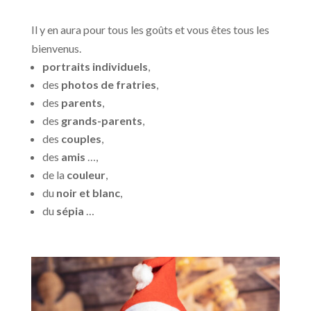
Il y en aura pour tous les goûts et vous êtes tous les
bienvenus.
portraits individuels
,
des
photos de fratries
,
des
parents
,
des
grands-parents
,
des
couples
,
des
amis
…,
de la
couleur
,
du
noir et blanc
,
du
sépia
…