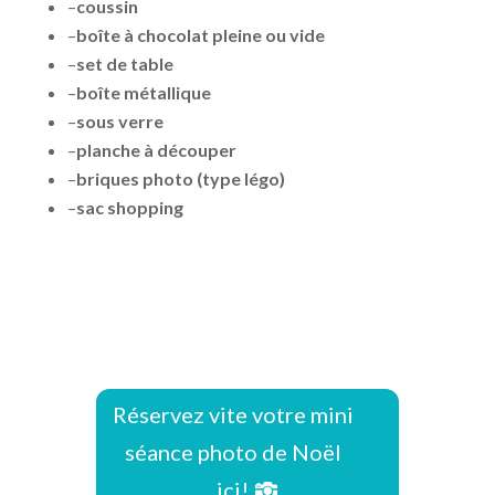
–
coussin
–
boîte à chocolat pleine ou vide
–
set de table
–
boîte métallique
–
sous verre
–
planche à découper
–
briques photo (type légo)
–
sac shopping
Réservez vite votre mini séance photo de
Noël ici!
Réservez vite votre mini séance photo de
Noël ici!
Réservez vite votre mini
séance photo de Noël
ici!