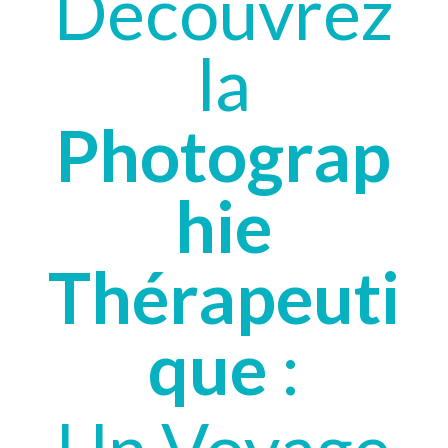
Découvrez
la
Photograp
hie
Thérapeuti
que
: